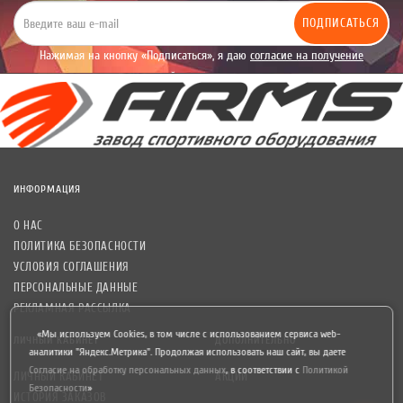
ПОДПИСАТЬСЯ
Нажимая на кнопку «Подписаться», я даю
согласие на получение
уведомлений рекламного характера.
ИНФОРМАЦИЯ
О НАС
ПОЛИТИКА БЕЗОПАСНОСТИ
УСЛОВИЯ СОГЛАШЕНИЯ
ПЕРСОНАЛЬНЫЕ ДАННЫЕ
РЕКЛАМНАЯ РАССЫЛКА
«Мы используем Cookies, в том числе с использованием сервиса web-
ЛИЧНЫЙ КАБИНЕТ
ДОПОЛНИТЕЛЬНО
аналитики "Яндекс.Метрика". Продолжая использовать наш сайт, вы даете
Согласие на обработку персональных данных
,
в соответствии с
Политикой
ЛИЧНЫЙ КАБИНЕТ
АКЦИИ
Безопасности
»
ИСТОРИЯ ЗАКАЗОВ