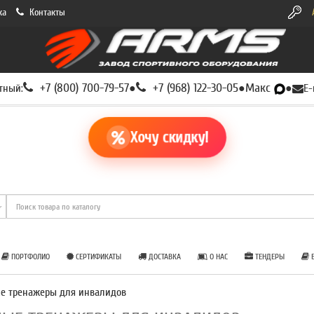
ка
Контакты
+7 (800) 700-79-57
+7 (968) 122-30-05
Макс
тный:
●
●
●
E-
Хочу скидку!
ПОРТФОЛИО
СЕРТИФИКАТЫ
ДОСТАВКА
О НАС
ТЕНДЕРЫ
Б
е тренажеры для инвалидов