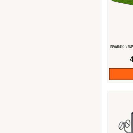
INVAR410 УЛ
4