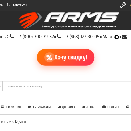
ка
Контакты
+7 (800) 700-79-57
+7 (968) 122-30-05
Макс
тный:
●
●
●
E-
Хочу скидку!
ПОРТФОЛИО
СЕРТИФИКАТЫ
ДОСТАВКА
О НАС
ТЕНДЕРЫ
Б
ующие
Ручки