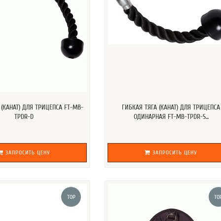
v-образная фиксированная ручка, имеет упоры против 
v-образная подвижная, аналогична предыдущей, отлич
l-образная рукоятка, обладающая многофункциональнс
упражнений;
параллельная рукоятка, используется только для упраж
v-образная параллельная рукоятка, дает возможность 
планетарная рукоятка, представляет собой две округлы
только для вертикальной и горизонтальной тяги;
канатная рукоятка, бывает двойной и одинарной, позв
одинарная рукоятка, возможно парное использование, 
тренажером кроссовер, но также могут использоваться 
 (КАНАТ) ДЛЯ ТРИЦЕПСА FT-MB-
ГИБКАЯ ТЯГА (КАНАТ) ДЛЯ ТРИЦЕПСА
TPDR-D
ОДИНАРНАЯ FT-MB-TPDR-S...
Мы представляем большой ассортимент ручек из различных 
ваши потребности. Ознакомиться с ними вы сможете в катал
а также услугу оформление в кредит.
ЗАПРОСИТЬ ЦЕНУ
ЗАПРОСИТЬ ЦЕНУ
TOP
TO