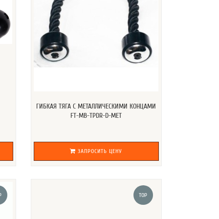
соскальзывания рук;
ие только во вращающемся креплении;
тью, используется для многих физических
нений на зону спины;
выполнить горизонтальную и вертикальную тягу;
х ручки, вращающихся на 360 градусов, подходит
оляет выполнять множество различных упражнений;
в основном предназначены для использования с
и одиночно.
ГИБКАЯ ТЯГА С МЕТАЛЛИЧЕСКИМИ КОНЦАМИ
FT-MB-TPDR-D-MET
качественных материалов, способных удовлетворить
оге нашего сайта. Мы предлагаем оптимальные цены,
ЗАПРОСИТЬ ЦЕНУ
P
TOP