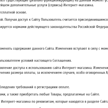
т все существующие (реально функционирующие) на данный момент усл
шем дополнительные услуги (сервисы) Интернет-магазина.
есплатной основе.
ой. Получая доступ к Сайту Пользователь считается присоединившимс
улируется нормами действующего законодательства Российской Федера
е изменять содержание данного Сайта. Изменения вступают в силу с м
 Пользователем условий настоящего Соглашения.
тавление доступа к использованию сайта Интернет-магазина. Изменени
нения размера оплаты, за исключением случаев, особо оговоренных 
соблюдения требований о регистрациии оплате.
гами, а также приобретать любые Товары, предлагаемые на Сайте.
м Интернет-магазина по реквизитам, которые находятся в разделе Сайт