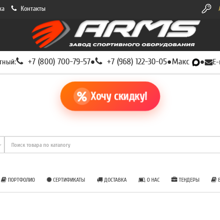
ка
Контакты
+7 (800) 700-79-57
+7 (968) 122-30-05
Макс
тный:
●
●
●
E-
Хочу скидку!
ПОРТФОЛИО
СЕРТИФИКАТЫ
ДОСТАВКА
О НАС
ТЕНДЕРЫ
Б