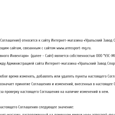
8» сентября 2017г.
– Соглашение) относится к сайту Интернет-магазина «Уральский Завод
ующим сайтам, связанным с сайтом www.armssport-mg.ru.
вного Инвентаря» (далее – Сайт) является собственностью ООО "УЗС-МГ
жду Администрацией сайта Интернет-магазина «Уральский Завод Спор
в любое время изменять, добавлять или удалять пункты настоящего Со
 означает принятие Соглашения и изменений, внесенных в настоящее 
ь за проверку настоящего Соглашения на наличие изменений в нем.
настоящего Соглашения следующее значение:
тернет-магазин, расположенный на доменном имени www.armssport-mg.