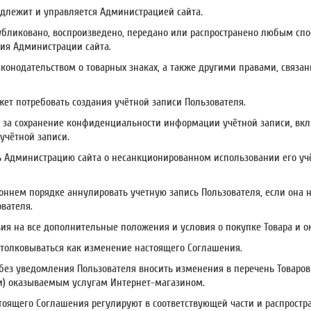
инадлежит и управляется Администрацией сайта
.
публиковано, воспроизведено, передано или распространено любым спо
сия Администрации сайта.
аконодательством о товарных знаках, а также другими правами, связа
ожет потребовать создания учётной записи Пользователя.
ть за сохранение конфиденциальности информации учётной записи, вкл
 учётной записи.
ь Администрацию сайта о несанкционированном использовании его уч
роннем порядке аннулировать учетную запись Пользователя, если она 
вателя.
вия на все дополнительные положения и условия о покупке Товара и о
столковываться как изменение настоящего Соглашения.
без уведомления Пользователя вносить изменения в перечень Товаров и
и) оказываемым услугам Интернет-магазином.
 настоящего Соглашения регулируют в соответствующей части и распрос