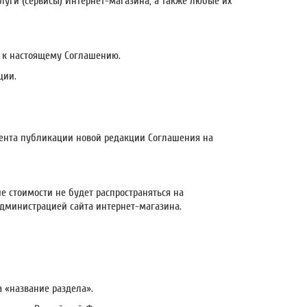
уги (сервисы) Интернет-магазина, а также любые их
я к настоящему Соглашению.
ции.
омента публикации новой редакции Соглашения на
е стоимости не будет распространяться на
Администрацией сайта интернет-магазина.
а «название раздела».