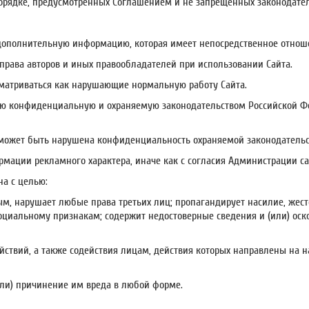
 порядке, предусмотренных Соглашением и не запрещенных законодате
а дополнительную информацию, которая имеет непосредственное отнош
права авторов и иных правообладателей при использовании Сайта.
ссматриваться как нарушающие нормальную работу Сайта.
юбую конфиденциальную и охраняемую законодательством Российской
рых может быть нарушена конфиденциальность охраняемой законодател
ормации рекламного характера, иначе как с согласия Администрации са
на с целью:
онным, нарушает любые права третьих лиц; пропагандирует насилие, жес
оциальному признакам; содержит недостоверные сведения и (или) оско
ействий, а также содействия лицам, действия которых направлены на 
(или) причинение им вреда в любой форме.