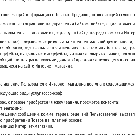
йт, содержащий информацию о Товарах, Продавце, позволяющий осуществ
лномоченные сотрудники на управления Сайтом, действующие от имени
 Пользователь) – лицо, имеющее доступ к Сайту, посредством сети Инте
Содержание) - охраняемые результаты интеллектуальной деятельности,
ии, обложки, музыкальные произведения с текстом или без текста, гр
терфейсы, визуальные интерфейсы, названия товарных знаков, логоти
, общий стиль и расположение данного Содержания
,
входящего в соста
ржащиеся на сайте Интернет-магазина.
доставление Пользователю Интернет-магазина доступа к содержащимся
ледующие виды услуг (сервисов):
ове, с правом приобретения (скачивания), просмотра контента;
ет-магазина;
мещения сообщений, комментариев, рецензий Пользователей, выставл
о приобретении Товара на платной основе;
раницах Интернет-магазина.