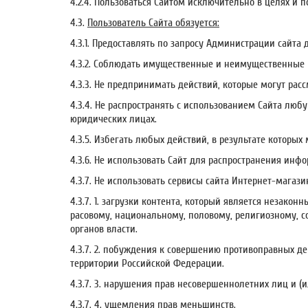
4.2.4. Пользоваться Сайтом исключительно в целях и
4.3.
Пользователь Сайта обязуется:
4.3.1. Предоставлять по запросу Администрации сайт
4.3.2. Соблюдать имущественные и неимущественные 
4.3.3. Не предпринимать действий, которые могут ра
4.3.4. Не распространять с использованием Сайта л
юридических лицах.
4.3.5. Избегать любых действий, в результате кото
4.3.6. Не использовать Сайт для распространения инф
4.3.7. Не использовать сервисы сайта Интернет-магази
4.3.7. 1. загрузки контента, который является незак
расовому, национальному, половому, религиозному, с
органов власти.
4.3.7. 2. побуждения к совершению противоправных д
территории Российской Федерации.
4.3.7. 3. нарушения прав несовершеннолетних лиц и 
4.3.7. 4. ущемления прав меньшинств.