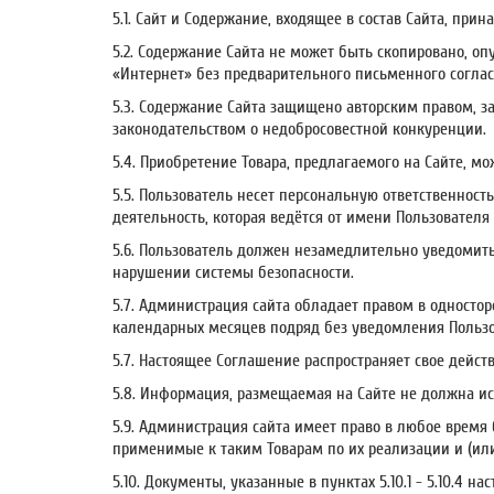
5.1. Сайт и Содержание, входящее в состав Сайта, пр
5.2. Содержание Сайта не может быть скопировано, о
«Интернет» без предварительного письменного согла
5.3. Содержание Сайта защищено авторским правом, з
законодательством о недобросовестной конкуренции.
5.4. Приобретение Товара, предлагаемого на Сайте, м
5.5. Пользователь несет персональную ответственнос
деятельность, которая ведётся от имени Пользователя
5.6. Пользователь должен незамедлительно уведомит
нарушении системы безопасности.
5.7. Администрация сайта обладает правом в односто
календарных месяцев подряд без уведомления Пользо
5.7. Настоящее Соглашение распространяет свое дейст
5.8. Информация, размещаемая на Сайте не должна и
5.9. Администрация сайта имеет право в любое время 
применимые к таким Товарам по их реализации и (ил
5.10. Документы, указанные в пунктах 5.10.1 - 5.10.4