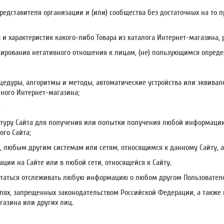
 представителя организации и (или) сообщества без достаточных на то 
в и характеристик какого-либо Товара из каталога Интернет-магазина,
формирования негативного отношения к лицам, (не) пользующимся опре
роцедуры, алгоритмы и методы, автоматические устройства или эквива
ного Интернет-магазина;
;
ктуру Сайта для получения или попытки получения любой информаци
го Сайта;
, любым другим системам или сетям, относящимся к данному Сайту, 
ации на Сайте или в любой сети, относящейся к Сайту.
пытаться отслеживать любую информацию о любом другом Пользователе
целях, запрещенных законодательством Российской Федерации, а также
газина или других лиц.