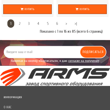
КУПИТЬ
КУПИТЬ
1
2
3
4
5
6
>
>|
Показано с 1 по 16 из 85 (всего 6 страниц)
ПОДПИСАТЬСЯ
Нажимая на кнопку «Подписаться», я даю
согласие на получение
уведомлений рекламного характера.
ИНФОРМАЦИЯ
О НАС