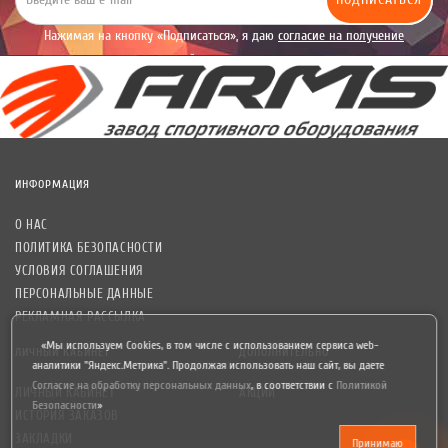
Нажимая на кнопку «Подписаться», я даю
согласие на получение
уведомлений рекламного характера.
ИНФОРМАЦИЯ
О НАС
ПОЛИТИКА БЕЗОПАСНОСТИ
УСЛОВИЯ СОГЛАШЕНИЯ
ПЕРСОНАЛЬНЫЕ ДАННЫЕ
РЕКЛАМНАЯ РАССЫЛКА
«Мы используем Cookies, в том числе с использованием сервиса web-
ЛИЧНЫЙ КАБИНЕТ
ДОПОЛНИТЕЛЬНО
аналитики "Яндекс.Метрика". Продолжая использовать наш сайт, вы даете
Согласие на обработку персональных данных
,
в соответствии с
Политикой
ЛИЧНЫЙ КАБИНЕТ
АКЦИИ
Безопасности
»
ИСТОРИЯ ЗАКАЗОВ
ЗАКЛАДКИ
Принимаю