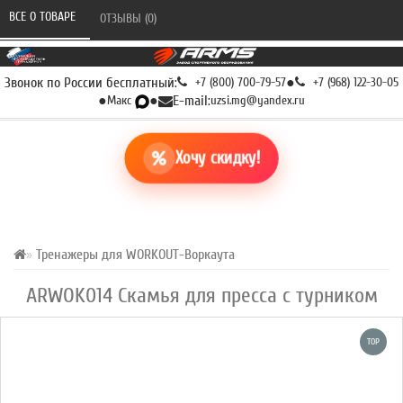
ВСЕ О ТОВАРЕ 
ОТЗЫВЫ (0) 
Звонок по России бесплатный:
+7 (800) 700-79-57
●
+7 (968) 122-30-05
●
Макс
●
E-mail:
uzsi.mg@yandex.ru
Хочу скидку!
Тренажеры для WORKOUT-Воркаута
ARWOK014 Скамья для пресса с турником
TOP