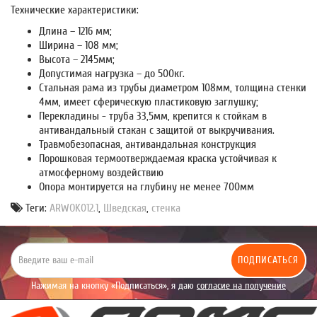
Технические характеристики:
Длина – 1216 мм;
Ширина – 108 мм;
Высота – 2145мм;
Допустимая нагрузка – до 500кг.
Стальная рама из трубы диаметром 108мм, толщина стенки
4мм, имеет сферическую пластиковую заглушку;
Перекладины - труба 33,5мм, крепится к стойкам в
антивандальный стакан с защитой от выкручивания.
Травмобезопасная, антивандальная конструкция
Порошковая термоотверждаемая краска устойчивая к
атмосферному воздействию
Опора монтируется на глубину не менее 700мм
Теги:
ARWOK012.1
,
Шведская
,
стенка
ПОДПИСАТЬСЯ
Нажимая на кнопку «Подписаться», я даю
согласие на получение
уведомлений рекламного характера.