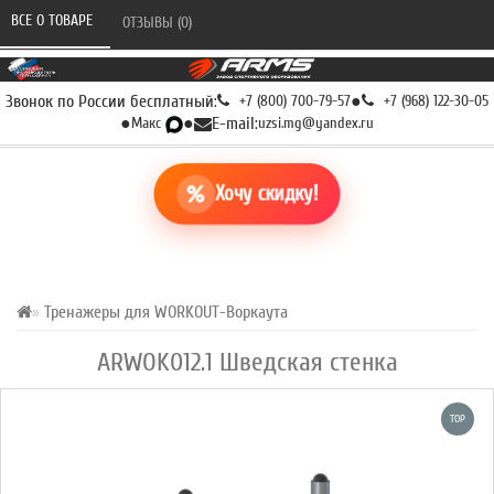
ВСЕ О ТОВАРЕ 
ОТЗЫВЫ (0) 
Звонок по России бесплатный:
+7 (800) 700-79-57
●
+7 (968) 122-30-05
●
Макс
●
E-mail:
uzsi.mg@yandex.ru
Хочу скидку!
Тренажеры для WORKOUT-Воркаута
ARWOK012.1 Шведская стенка
TOP