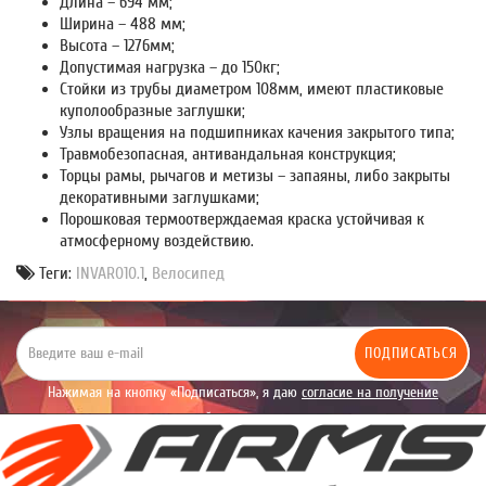
Длина – 694 мм;
Ширина – 488 мм;
Высота – 1276мм;
Допустимая нагрузка – до 150кг;
Стойки из трубы диаметром 108мм, имеют пластиковые
куполообразные заглушки;
Узлы вращения на подшипниках качения закрытого типа;
Травмобезопасная, антивандальная конструкция;
Торцы рамы, рычагов и метизы – запаяны, либо закрыты
декоративными заглушками;
Порошковая термоотверждаемая краска устойчивая к
атмосферному воздействию.
Теги:
INVAR010.1
,
Велосипед
ПОДПИСАТЬСЯ
Нажимая на кнопку «Подписаться», я даю
согласие на получение
уведомлений рекламного характера.