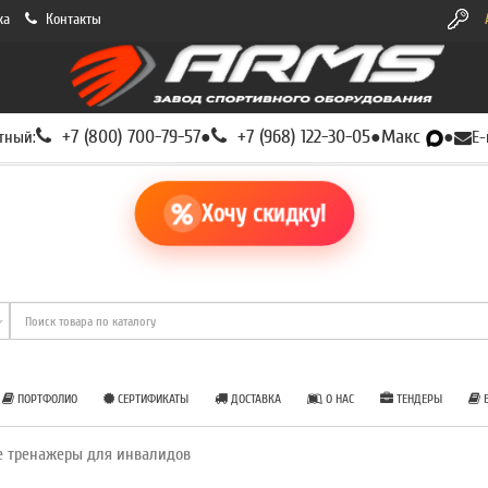
ка
Контакты
+7 (800) 700-79-57
+7 (968) 122-30-05
Макс
тный:
●
●
●
E-
Хочу скидку!
ПОРТФОЛИО
СЕРТИФИКАТЫ
ДОСТАВКА
О НАС
ТЕНДЕРЫ
Б
е тренажеры для инвалидов