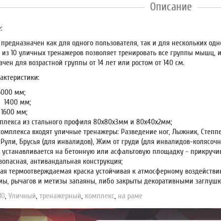
Описание
:
 предназначен как для одного пользователя, так и для нескольких од
 из 10 уличных тренажеров позволяет тренировать все группы мышц, 
чен для возрастной группы от 14 лет или ростом от 140 см.
актеристики:
6000 мм;
 1400 мм;
 1600 мм;
плекса из стального профиля 80х80х3мм и 80х40х2мм;
комплекса входят уличные тренажеры: Разведение ног, Лыжник, Степпер
Рули, Брусья (для инвалидов), Жим от груди (для инвалидов-колясочн
 устанавливается на бетонную или асфальтовую площадку - прикручи
зопасная, антивандальная конструкция;
ая термоотверждаемая краска устойчивая к атмосферному воздействи
мы, рычагов и метизы запаяны, либо закрыты декоративными заглушк
10
,
Уличный
,
тренажерный
,
комплекс
,
на раме