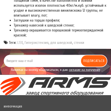
толщиной 15мм, в качестве наполнителя и обивки
используется изолон плотностью 40кг/м.куб. устойчивый к
усадке и высококачественная винилискожа 12 группы, не
впитывает влагу, пот;
Заглушки на торцах профиля;
Тренажер навесной к шведской стенке;
Тренажер окрашивается порошковой термоотверждаемой
краской;
Теги:
L131
,
Гиперэкстензия
,
для шведской
,
стенки
ПОДПИСАТЬСЯ
Нажимая на кнопку «Подписаться», я даю
согласие на получение
уведомлений рекламного характера.
ИНФОРМАЦИЯ