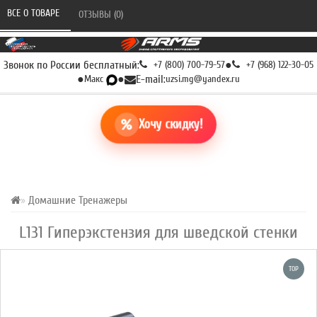
ВСЕ О ТОВАРЕ 
ОТЗЫВЫ (0) 
Звонок по России бесплатный:
+7 (800) 700-79-57
●
+7 (968) 122-30-05
●
Макс
●
E-mail:
uzsi.mg@yandex.ru
Хочу скидку!
Домашние Тренажеры
L131 Гиперэкстензия для шведской стенки
TOP