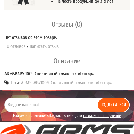
На часть продукции до 3-х лет
Отзывы (0)
Нет отзывов об этом товаре.
0 отзывов
/
Написать отзыв
Описание
ARMSBABY 1009 Спортивный комплекс «Гектор»
Теги:
ARMSBABY1009
,
Спортивный
,
комплекс
,
«Гектор»
ПОДПИСАТЬСЯ
Нажимая на кнопку «Подписаться», я даю
согласие на получение
уведомлений рекламного характера.