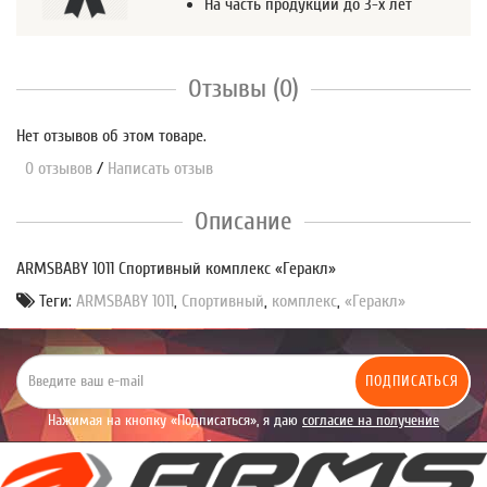
На часть продукции до 3-х лет
Отзывы (0)
Нет отзывов об этом товаре.
0 отзывов
/
Написать отзыв
Описание
ARMSBABY 1011 Спортивный комплекс «Геракл»
Теги:
ARMSBABY 1011
,
Спортивный
,
комплекс
,
«Геракл»
ПОДПИСАТЬСЯ
Нажимая на кнопку «Подписаться», я даю
согласие на получение
уведомлений рекламного характера.