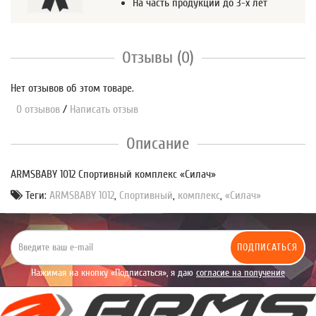
На часть продукции до 3-х лет
Отзывы (0)
Нет отзывов об этом товаре.
0 отзывов
/
Написать отзыв
Описание
ARMSBABY 1012 Спортивный комплекс «Силач»
Теги:
ARMSBABY 1012
,
Спортивный
,
комплекс
,
«Силач»
ПОДПИСАТЬСЯ
Нажимая на кнопку «Подписаться», я даю
согласие на получение
уведомлений рекламного характера.