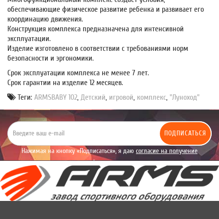
обеспечивающие физическое развитие ребенка и развивает его
координацию движения.
Конструкция комплекса предназначена для интенсивной
эксплуатации.
Изделие изготовлено в соответствии с требованиями норм
безопасности и эргономики.
Срок эксплуатации комплекса не менее 7 лет.
Срок гарантии на изделие 12 месяцев.
Теги:
ARMSBABY 102
,
Детский
,
игровой
,
комплекс
,
"Луноход"
ПОДПИСАТЬСЯ
Нажимая на кнопку «Подписаться», я даю
согласие на получение
уведомлений рекламного характера.