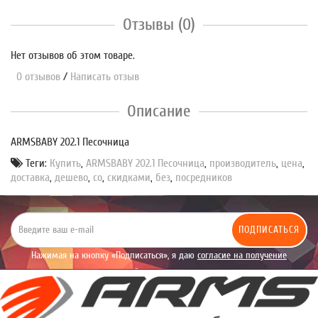
Отзывы (0)
Нет отзывов об этом товаре.
0 отзывов
/
Написать отзыв
Описание
ARMSBABY 202.1 Песочница
Теги:
Купить
,
ARMSBABY 202.1 Песочница
,
производитель
,
цена
,
доставка
,
дешево
,
со
,
скидками
,
без
,
посредников
ПОДПИСАТЬСЯ
Нажимая на кнопку «Подписаться», я даю
согласие на получение
уведомлений рекламного характера.