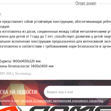
Описание
:
а представляет собой устойчивую конструкцию, обеспечивающую ребе
оздухе.
а изготовлена из досок, соединенных между собой металлическими у
чено для детей от 1 года до 7 лет, способствует развитию у детей т
альное исполнение конструкции предназначено для интенсивной эксп
изготовлено в соответствии с требованиями норм безопасности и эрго
:
бариты: 1400х1400х320 мм
зоны безопасности: 3400х3400 мм
BY 208.1
,
Песочница
СКА НА НОВОСТИ:
саться», я даю
согласие на получение уведомлений рекламного характера.