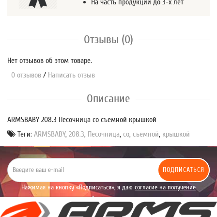
На часть продукции до 3-х лет
Отзывы (0)
Нет отзывов об этом товаре.
0 отзывов
/
Написать отзыв
Описание
ARMSBABY 208.3 Песочница со съемной крышкой
Теги:
ARMSBABY
,
208.3
,
Песочница
,
со
,
съемной
,
крышкой
ПОДПИСАТЬСЯ
Нажимая на кнопку «Подписаться», я даю
согласие на получение
уведомлений рекламного характера.