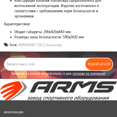
Конструкция качалки-балансира предназначена для
интенсивной эксплуатации. Изделие изготовлено в
соответствии с требованиями норм безопасности и
эргономики.
Характеристики:
Общие габариты: 2110х420х840 мм
Размеры зоны безопасности: 5110х2420 мм
Теги:
ARMSBABY 700.1
,
Балансир
ПОДПИСАТЬСЯ
Нажимая на кнопку «Подписаться», я даю
согласие на получение
уведомлений рекламного характера.
ИНФОРМАЦИЯ