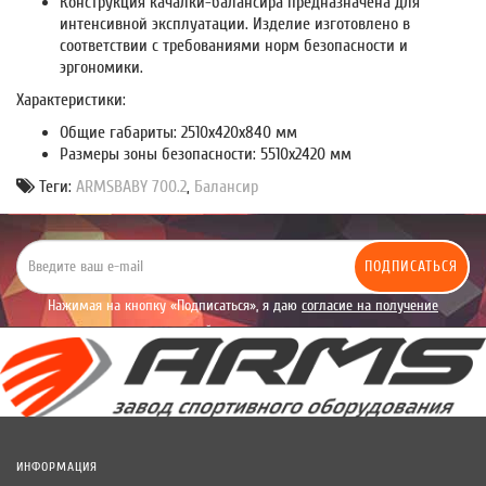
Конструкция качалки-балансира предназначена для
интенсивной эксплуатации. Изделие изготовлено в
соответствии с требованиями норм безопасности и
эргономики.
Характеристики:
Общие габариты: 2510х420х840 мм
Размеры зоны безопасности: 5510х2420 мм
Теги:
ARMSBABY 700.2
,
Балансир
ПОДПИСАТЬСЯ
Нажимая на кнопку «Подписаться», я даю
согласие на получение
уведомлений рекламного характера.
ИНФОРМАЦИЯ