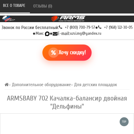
ВСЕ О ТОВАРЕ 
ОТЗЫВЫ (0) 
Звонок по России бесплатный:
+7 (800) 700-79-57
●
+7 (968) 122-30-05
●
Макс
●
E-mail:
uzsi.mg@yandex.ru
Хочу скидку!
Дополнительное оборудование
Для детских площадок
ARMSBABY 702 Качалка-балансир двойная
"Дельфины"
TOP