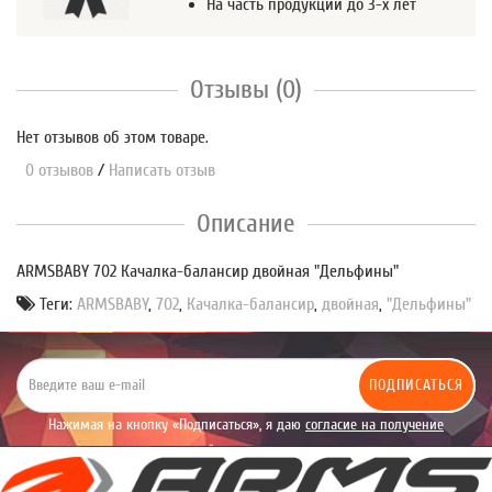
На часть продукции до 3-х лет
Отзывы (0)
Нет отзывов об этом товаре.
0 отзывов
/
Написать отзыв
Описание
ARMSBABY 702 Качалка-балансир двойная "Дельфины"
Теги:
ARMSBABY
,
702
,
Качалка-балансир
,
двойная
,
"Дельфины"
ПОДПИСАТЬСЯ
Нажимая на кнопку «Подписаться», я даю
согласие на получение
уведомлений рекламного характера.