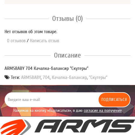
Отзывы (0)
Нет отзывов об этом товаре.
0 отзывов
/
Написать отзыв
Описание
ARMSBABY 704 Качалка-балансир "Скутеры"
Теги:
ARMSBABY
,
704
,
Качалка-балансир
,
"Скутеры"
ПОДПИСАТЬСЯ
Нажимая на кнопку «Подписаться», я даю
согласие на получение
уведомлений рекламного характера.