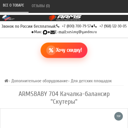
ВСЕ О ТОВАРЕ 
ОТЗЫВЫ (0) 
Звонок по России бесплатный:
+7 (800) 700-79-57
●
+7 (968) 122-30-05
●
Макс
●
E-mail:
uzsi.mg@yandex.ru
Хочу скидку!
Дополнительное оборудование
Для детских площадок
ARMSBABY 704 Качалка-балансир
"Скутеры"
TOP