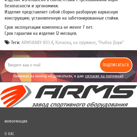
безопасности и эргономики.
Изделие представляет собой сборно-разборную каркасную
конструкцию, установленную на забетонированные стойки.
Срок эксплуатации комплекса не менее 7 лет.
Срок гарантии на изделие 12 месяцев.
Теги:
ARMSBABY 803.4
,
Качалка
,
на пружине
,
"Рыбка Дори"
ПОДПИСАТЬСЯ
Нажимая на кнопку «Подписаться», я даю
согласие на получение
уведомлений рекламного характера.
ИНФОРМАЦИЯ
О НАС