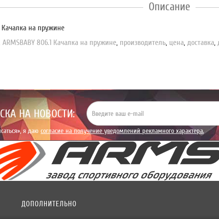
Описание
 Качалка на пружине
,
ARMSBABY 806.1 Качалка на пружине
,
производитель
,
цена
,
доставка
,
СКА НА НОВОСТИ:
саться», я даю
согласие на получение уведомлений рекламного характера.
ДОПОЛНИТЕЛЬНО