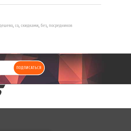
дешево
,
со
,
скидками
,
без
,
посредников
ПОДПИСАТЬСЯ