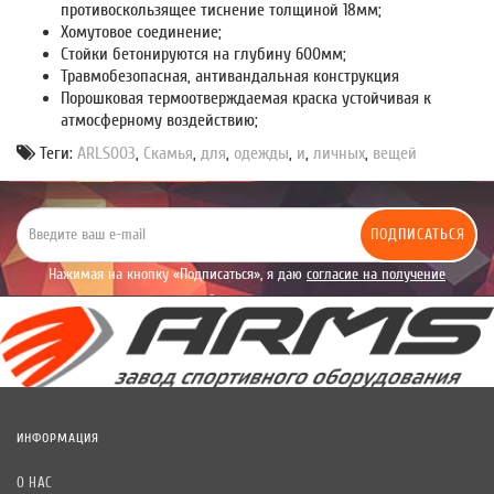
противоскользящее тиснение толщиной 18мм;
Хомутовое соединение;
Стойки бетонируются на глубину 600мм;
Травмобезопасная, антивандальная конструкция
Порошковая термоотверждаемая краска устойчивая к
атмосферному воздействию;
Теги:
ARLS003
,
Скамья
,
для
,
одежды
,
и
,
личных
,
вещей
ПОДПИСАТЬСЯ
Нажимая на кнопку «Подписаться», я даю
согласие на получение
уведомлений рекламного характера.
ИНФОРМАЦИЯ
О НАС