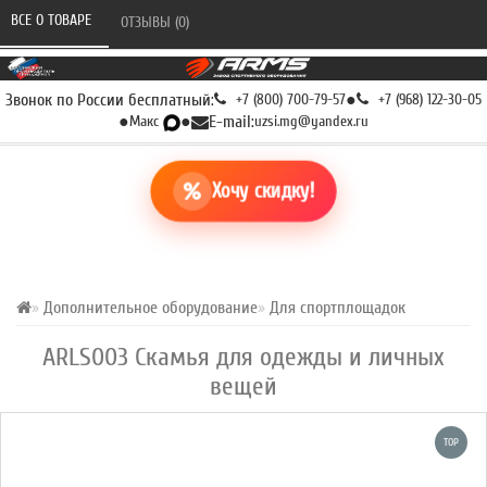
ВСЕ О ТОВАРЕ 
ОТЗЫВЫ (0) 
Звонок по России бесплатный:
+7 (800) 700-79-57
●
+7 (968) 122-30-05
●
Макс
●
E-mail:
uzsi.mg@yandex.ru
Хочу скидку!
Дополнительное оборудование
Для спортплощадок
ARLS003 Скамья для одежды и личных
вещей
TOP