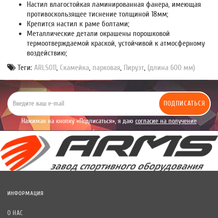
Настил влагостойкая ламинированная фанера, имеющая
противоскользящее тиснение толщиной 18мм;
Крепится настил к раме болтами;
Металлические детали окрашены порошковой
термоотверждаемой краской, устойчивой к атмосферному
воздействию;
Теги:
ARLS011
,
Скамейка
,
парковая
,
Пируэт
,
(длина 600 мм)
ПОДПИСАТЬСЯ
Нажимая на кнопку «Подписаться», я даю
согласие на получение
уведомлений рекламного характера.
ИНФОРМАЦИЯ
О НАС