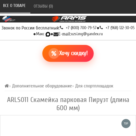
ВСЕ О ТОВАРЕ 
ОТЗЫВЫ (0) 
Звонок по России бесплатный:
+7 (800) 700-79-57
●
+7 (968) 122-30-05
●
Макс
●
E-mail:
uzsi.mg@yandex.ru
Хочу скидку!
Дополнительное оборудование
Для спортплощадок
ARLS011 Скамейка парковая Пируэт (длина
600 мм)
TOP