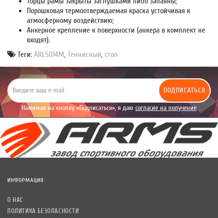
Торцы рамы закрыты заглушками либо запаяны;
Порошковая термоотверждаемая краска устойчивая к
атмосферному воздействию;
Анкерное крепление к поверхности (анкера в комплект не
входят).
Теги:
ARLS014М
,
Теннисный
,
стол
ПОДПИСАТЬСЯ
Нажимая на кнопку «Подписаться», я даю
согласие на получение
уведомлений рекламного характера.
ИНФОРМАЦИЯ
О НАС
ПОЛИТИКА БЕЗОПАСНОСТИ