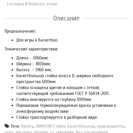
1 отзывов
/
Написать отзыв
Описание
Предназначение:
Для игры в баскетбол.
Технические характеристики:
Длина – 3060мм;
Ширина – 1800мм;
Высота – 3960 мм;
Баскетбольная стойка класса D, ширина свободного
пространства 1200мм
Стойка оснащена щитом и кольцом с сеткой,
соответствующей требованиям ГОСТ Р 56434-2015 .
Стойка монтируется на глубину 1000мм
Порошковая термоотверждаемая краска устойчивая к
атмосферному воздействию
Стойка транспортируется в разборном виде.
Теги:
Купить
,
ARMS081 Стойка баскетбольная
,
производитель
,
цена
,
доставка
,
дешево
,
со
,
скидками
,
без
,
посредников