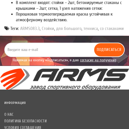
В комплект входят: стойки – 2шт, бетонируемые стаканы с
крышками – 2шт; сетка, 1 узел натяжения сетки:
Порошковая термоотверждаемая краска устойчивая к
атмосферному воздействию.
Теги:
ARMS083.3
,
Стойки
,
для большого
,
тенниса
,
со стаканами
ПОДПИСАТЬСЯ
Нажимая на кнопку «Подписаться», я даю
согласие на получение
уведомлений рекламного характера.
ИНФОРМАЦИЯ
О НАС
ПОЛИТИКА БЕЗОПАСНОСТИ
УСЛОВИЯ СОГЛАШЕНИЯ