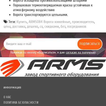
Ворота оснащены противоскользящими штырями
Порошковая термоотверждаемая краска устойчивая к
атмосферному воздействию
Ворота транспортируются цельными.
Теги:
Купить
,
ARMS084 Ворота хоккейные
,
производитель
,
цена
,
доставка
,
дешево
,
со
,
скидками
,
без
,
посредников
ПОДПИСАТЬСЯ
Нажимая на кнопку «Подписаться», я даю
согласие на получение
уведомлений рекламного характера.
ИНФОРМАЦИЯ
О НАС
ПОЛИТИКА БЕЗОПАСНОСТИ