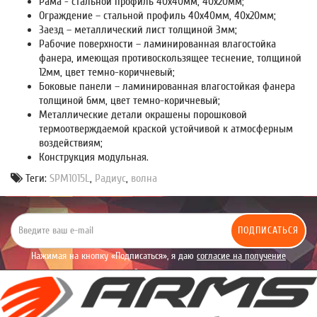
Рама - стальной профиль 40х40мм, 40х20мм;
Ограждение – стальной профиль 40х40мм, 40х20мм;
Заезд – металлический лист толщиной 3мм;
Рабочие поверхности – ламинированная влагостойка
фанера, имеющая противоскользящее теснение, толщиной
12мм, цвет темно-коричневый;
Боковые панели – ламинированная влагостойкая фанера
толщиной 6мм, цвет темно-коричневый;
Металлические детали окрашены порошковой
термоотверждаемой краской устойчивой к атмосферным
воздействиям;
Конструкция модульная.
Теги:
SPM1015L
,
Радиус
,
волна
ПОДПИСАТЬСЯ
Нажимая на кнопку «Подписаться», я даю
согласие на получение
уведомлений рекламного характера.