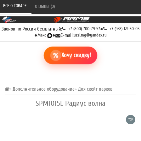
ВСЕ О ТОВАРЕ 
ОТЗЫВЫ (0) 
Звонок по России бесплатный:
+7 (800) 700-79-57
●
+7 (968) 122-30-05
●
Макс
●
E-mail:
uzsi.mg@yandex.ru
Хочу скидку!
Дополнительное оборудование
Для скейт парков
SPM1015L Радиус волна
TOP