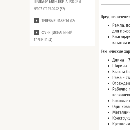
ПРИКАЗУ МИНСПОРТА РОССИИ
№107 ОТ 15.02.22 (32)
Предназначение
ТЕНЕВЫЕ НАВЕСЫ (12)
Рампа, п
для приз
ФУНКЦИОНАЛЬНЫЙ
Благодар
ТРЕНИНГ (4)
катания 
Технические хар
Длина – 
Ширина –
Высота б
Рама - с
Огражден
Рабочие 
коричнев
Боковые 
Оцинкова
Металлич
Конструк
Креплени