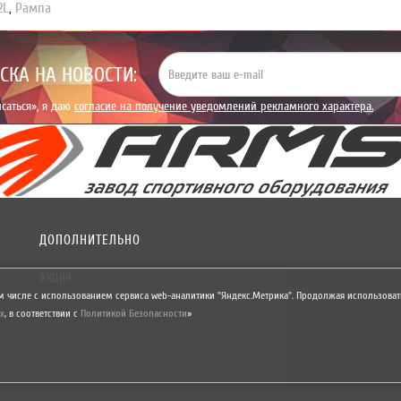
2L
,
Рампа
СКА НА НОВОСТИ:
саться», я даю
согласие на получение уведомлений рекламного характера.
ДОПОЛНИТЕЛЬНО
АКЦИИ
м числе с использованием сервиса web-аналитики "Яндекс.Метрика". Продолжая использовать
х
,
в соответствии с
Политикой Безопасности
»