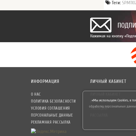
Теги:
SPM110
ПОДПИ
Нажимая на кнопку «Подпи
ИНФОРМАЦИЯ
ЛИЧНЫЙ КАБИНЕТ
О НАС
ЛИЧНЫЙ КАБИНЕТ
«Мы используем Cookies, в то
ПОЛИТИКА БЕЗОПАСНОСТИ
ИСТОРИЯ ЗАКАЗОВ
обработку персональных данны
УСЛОВИЯ СОГЛАШЕНИЯ
ЗАКЛАДКИ
ПЕРСОНАЛЬНЫЕ ДАННЫЕ
РАССЫЛКА
РЕКЛАМНАЯ РАССЫЛКА