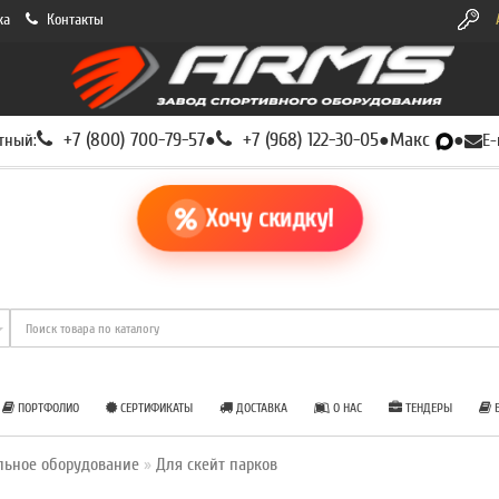
ка
Контакты
+7 (800) 700-79-57
+7 (968) 122-30-05
Макс
тный:
●
●
●
E-
Хочу скидку!
ПОРТФОЛИО
СЕРТИФИКАТЫ
ДОСТАВКА
О НАС
ТЕНДЕРЫ
Б
льное оборудование
Для скейт парков