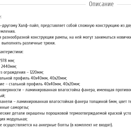
Описание
:
о-другому Халф-пайп, представляет собой сложную конструкцию из дву
емления.
я разнообразной конструкции рампы, на ней могут заниматься новичк
и выполнять различные трюки.
актеристики:
7978 мм;
 2440мм;
ез ограждения – 1220мм;
тальной профиль 40х40мм, 40х20мм;
ие – стальной профиль 40х40мм, 40х20мм;
поверхности – ламинированная влагостойка фанера, имеющая противос
ый;
панели – ламинированная влагостойкая фанера толщиной 6мм, цвет 
нные саморезы;
еские детали окрашены порошковой термоотверждаемой краской усто
ция модульная;
е осуществляется на анкерные болты (в комплект не входят).