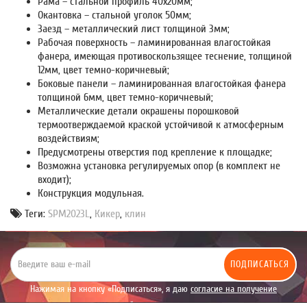
Рама – стальной профиль 40х20мм;
Окантовка – стальной уголок 50мм;
Заезд – металлический лист толщиной 3мм;
Рабочая поверхность – ламинированная влагостойкая
фанера, имеющая противоскользящее теснение, толщиной
12мм, цвет темно-коричневый;
Боковые панели – ламинированная влагостойкая фанера
толщиной 6мм, цвет темно-коричневый;
Металлические детали окрашены порошковой
термоотверждаемой краской устойчивой к атмосферным
воздействиям;
Предусмотрены отверстия под крепление к площадке;
Возможна установка регулируемых опор (в комплект не
входит);
Конструкция модульная.
Теги:
SPM2023L
,
Кикер
,
клин
ПОДПИСАТЬСЯ
Нажимая на кнопку «Подписаться», я даю
согласие на получение
уведомлений рекламного характера.