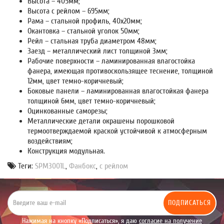
Высота – 405мм;
Высота с рейлом – 695мм;
Рама – стальной профиль, 40х20мм;
Окантовка – стальной уголок 50мм;
Рейл – стальная труба диаметром 48мм;
Заезд – металлический лист толщиной 3мм;
Рабочие поверхности – ламинированная влагостойка
фанера, имеющая противоскользящее теснение, толщиной
12мм, цвет темно-коричневый;
Боковые панели – ламинированная влагостойкая фанера
толщиной 6мм, цвет темно-коричневый;
Оцинкованные саморезы;
Металлические детали окрашены порошковой
термоотверждаемой краской устойчивой к атмосферным
воздействиям;
Конструкция модульная.
Теги:
SPM3001L
,
Фанбокс
,
с рейлом
ПОДПИСАТЬСЯ
Нажимая на кнопку «Подписаться», я даю
согласие на получение