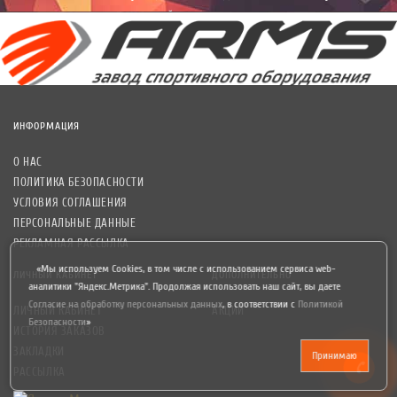
уведомлений рекламного характера.
ИНФОРМАЦИЯ
О НАС
ПОЛИТИКА БЕЗОПАСНОСТИ
УСЛОВИЯ СОГЛАШЕНИЯ
ПЕРСОНАЛЬНЫЕ ДАННЫЕ
РЕКЛАМНАЯ РАССЫЛКА
«Мы используем Cookies, в том числе с использованием сервиса web-
ЛИЧНЫЙ КАБИНЕТ
ДОПОЛНИТЕЛЬНО
аналитики "Яндекс.Метрика". Продолжая использовать наш сайт, вы даете
Согласие на обработку персональных данных
,
в соответствии с
Политикой
ЛИЧНЫЙ КАБИНЕТ
АКЦИИ
Безопасности
»
ИСТОРИЯ ЗАКАЗОВ
ЗАКЛАДКИ
Принимаю
РАССЫЛКА