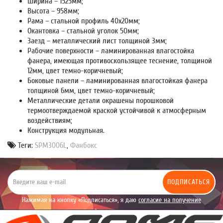
Ширина – 1525мм;
Высота – 958мм;
Рама – стальной профиль 40х20мм;
Окантовка – стальной уголок 50мм;
Заезд – металлический лист толщиной 3мм;
Рабочие поверхности – ламинированная влагостойка
фанера, имеющая противоскользящее теснение, толщиной
12мм, цвет темно-коричневый;
Боковые панели – ламинированная влагостойкая фанера
толщиной 6мм, цвет темно-коричневый;
Металлические детали окрашены порошковой
термоотверждаемой краской устойчивой к атмосферным
воздействиям;
Конструкция модульная.
Теги:
SPM3006L
,
Фанбокс
ПОДПИСАТЬСЯ
Нажимая на кнопку «Подписаться», я даю
согласие на получение
уведомлений рекламного характера.