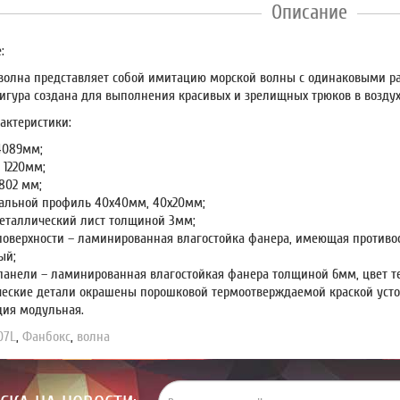
Описание
:
волна представляет собой имитацию морской волны с одинаковыми ра
игура создана для выполнения красивых и зрелищных трюков в воздух
актеристики:
4089мм;
 1220мм;
802 мм;
тальной профиль 40х40мм, 40х20мм;
металлический лист толщиной 3мм;
поверхности – ламинированная влагостойка фанера, имеющая противос
ый;
панели – ламинированная влагостойкая фанера толщиной 6мм, цвет 
еские детали окрашены порошковой термоотверждаемой краской усто
ция модульная.
07L
,
Фанбокс
,
волна