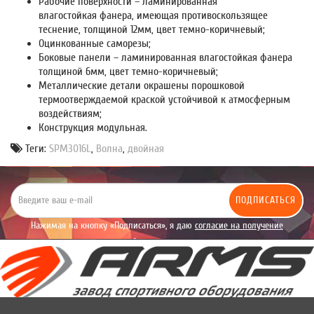
Рабочие поверхности – ламинированная
влагостойкая фанера, имеющая противоскользящее
теснение, толщиной 12мм, цвет темно-коричневый;
Оцинкованные саморезы;
Боковые панели – ламинированная влагостойкая фанера
толщиной 6мм, цвет темно-коричневый;
Металлические детали окрашены порошковой
термоотверждаемой краской устойчивой к атмосферным
воздействиям;
Конструкция модульная.
Теги:
SPM3016L
,
Волна
,
двойная
ПОДПИСАТЬСЯ
Нажимая на кнопку «Подписаться», я даю
согласие на получение
уведомлений рекламного характера.