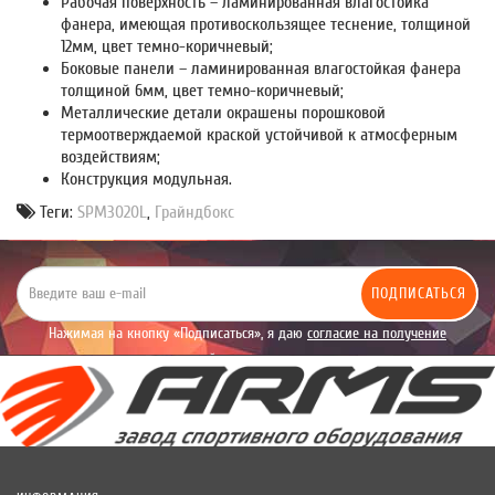
Рабочая поверхность – ламинированная влагостойка
фанера, имеющая противоскользящее теснение, толщиной
12мм, цвет темно-коричневый;
Боковые панели – ламинированная влагостойкая фанера
толщиной 6мм, цвет темно-коричневый;
Металлические детали окрашены порошковой
термоотверждаемой краской устойчивой к атмосферным
воздействиям;
Конструкция модульная.
Теги:
SPM3020L
,
Грайндбокс
ПОДПИСАТЬСЯ
Нажимая на кнопку «Подписаться», я даю
согласие на получение
уведомлений рекламного характера.