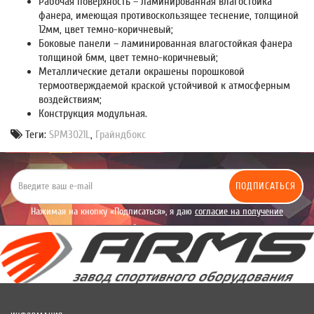
Рабочая поверхность – ламинированная влагостойка
фанера, имеющая противоскользящее теснение, толщиной
12мм, цвет темно-коричневый;
Боковые панели – ламинированная влагостойкая фанера
толщиной 6мм, цвет темно-коричневый;
Металлические детали окрашены порошковой
термоотверждаемой краской устойчивой к атмосферным
воздействиям;
Конструкция модульная.
Теги:
SPM3021L
,
Грайндбокс
ПОДПИСАТЬСЯ
Нажимая на кнопку «Подписаться», я даю
согласие на получение
уведомлений рекламного характера.