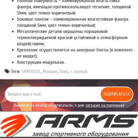
Рабочая поверхность – ламинированная влагостойка
фанера, имеющая противоскользящее теснение, толщиной
12мм, цвет темно-коричневый;
Боковые панели – ламинированная влагостойкая фанера
толщиной 6мм, цвет темно-коричневый;
Металлические детали окрашены порошковой
термоотверждаемой краской устойчивой к атмосферным
воздействиям;
Крепление осуществляется на анкерные болты (в комплект
не входят);
Конструкция модульная.
Теги:
SPM3032L
,
Мэнуал
,
бокс
,
с гранью
ПОДПИСАТЬСЯ
Нажимая на кнопку «Подписаться», я даю
согласие на получение
уведомлений рекламного характера.