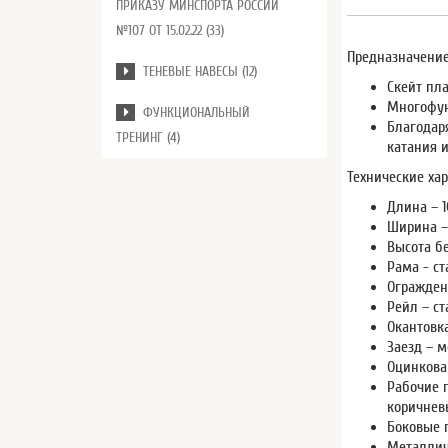
ПРИКАЗУ МИНСПОРТА РОССИИ
№107 ОТ 15.02.22 (33)
Предназначение
ТЕНЕВЫЕ НАВЕСЫ (12)
Скейт пл
Многофун
ФУНКЦИОНАЛЬНЫЙ
Благодар
ТРЕНИНГ (4)
катания 
Технические хар
Длина – 1
Ширина –
Высота бе
Рама - с
Огражден
Рейл – с
Окантовк
Заезд – 
Оцинкова
Рабочие 
коричнев
Боковые 
Металлич