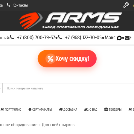
ка
Контакты
+7 (800) 700-79-57
+7 (968) 122-30-05
Макс
тный:
●
●
●
E-
Хочу скидку!
ПОРТФОЛИО
СЕРТИФИКАТЫ
ДОСТАВКА
О НАС
ТЕНДЕРЫ
Б
льное оборудование
Для скейт парков