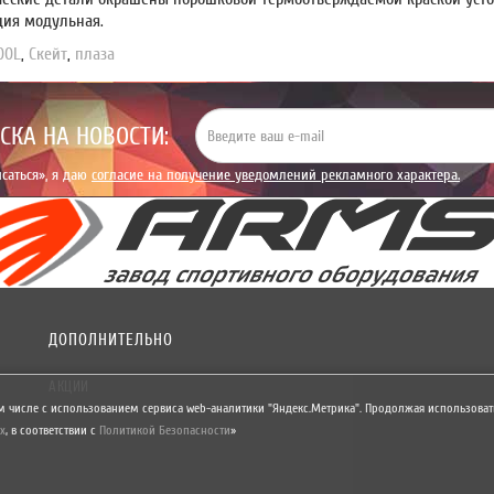
ция модульная.
00L
,
Скейт
,
плаза
СКА НА НОВОСТИ:
саться», я даю
согласие на получение уведомлений рекламного характера.
ДОПОЛНИТЕЛЬНО
АКЦИИ
м числе с использованием сервиса web-аналитики "Яндекс.Метрика". Продолжая использовать
х
,
в соответствии с
Политикой Безопасности
»