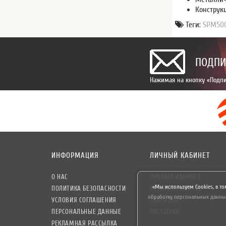
Конструк
Теги:
SPМ50
ПОДПИ
Нажимая на кнопку «Подпи
ИНФОРМАЦИЯ
ЛИЧНЫЙ КАБИНЕТ
О НАС
ЛИЧНЫЙ КАБИНЕТ
«Мы используем Cookies, в то
ПОЛИТИКА БЕЗОПАСНОСТИ
ИСТОРИЯ ЗАКАЗОВ
обработку персональных данны
УСЛОВИЯ СОГЛАШЕНИЯ
ЗАКЛАДКИ
ПЕРСОНАЛЬНЫЕ ДАННЫЕ
РАССЫЛКА
РЕКЛАМНАЯ РАССЫЛКА