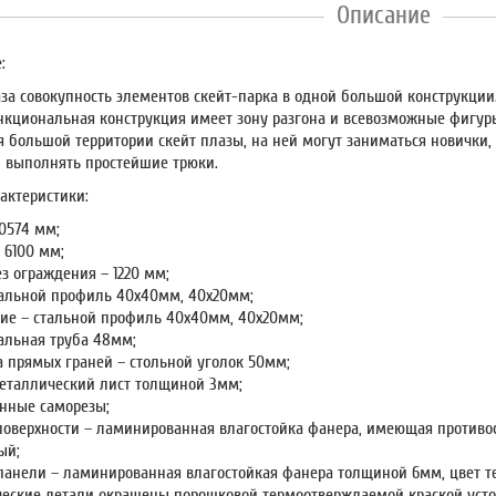
Описание
:
аза совокупность элементов скейт-парка в одной большой конструкции
кциональная конструкция имеет зону разгона и всевозможные фигуры
я большой территории скейт плазы, на ней могут заниматься новички,
и выполнять простейшие трюки.
актеристики:
0574 мм;
 6100 мм;
з ограждения – 1220 мм;
тальной профиль 40х40мм, 40х20мм;
ие – стальной профиль 40х40мм, 40х20мм;
тальная труба 48мм;
а прямых граней – стольной уголок 50мм;
металлический лист толщиной 3мм;
нные саморезы;
поверхности – ламинированная влагостойка фанера, имеющая противос
ый;
панели – ламинированная влагостойкая фанера толщиной 6мм, цвет 
еские детали окрашены порошковой термоотверждаемой краской усто