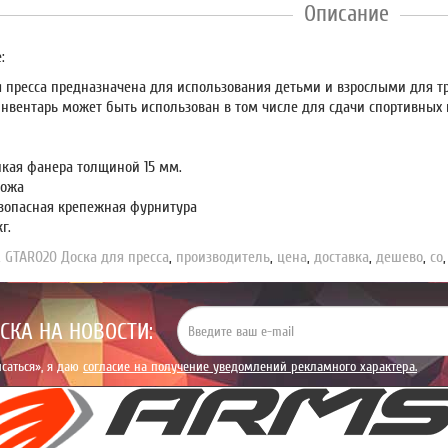
Описание
:
я пресса предназначена для использования детьми и взрослыми для 
нвентарь может быть использован в том числе для сдачи спортивных 
йкая фанера толщиной 15 мм.
кожа
зопасная крепежная фурнитура
г.
,
GTAR020 Доска для пресса
,
производитель
,
цена
,
доставка
,
дешево
,
со
СКА НА НОВОСТИ:
саться», я даю
согласие на получение уведомлений рекламного характера.