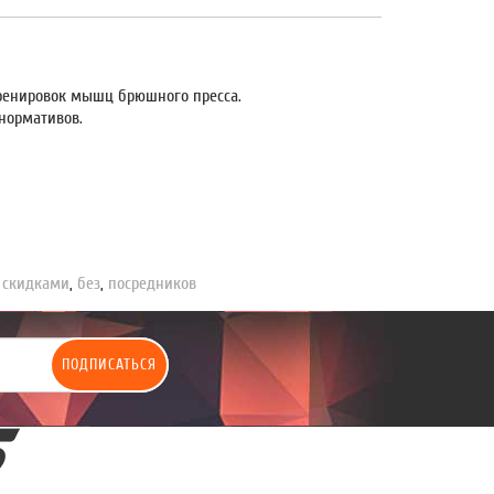
тренировок мышц брюшного пресса.
нормативов.
,
скидками
,
без
,
посредников
ПОДПИСАТЬСЯ