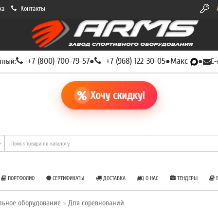
ка
Контакты
+7 (800) 700-79-57
+7 (968) 122-30-05
Макс
тный:
●
●
●
E-
Хочу скидку!
ПОРТФОЛИО
СЕРТИФИКАТЫ
ДОСТАВКА
О НАС
ТЕНДЕРЫ
Б
льное оборудование
Для соревнований