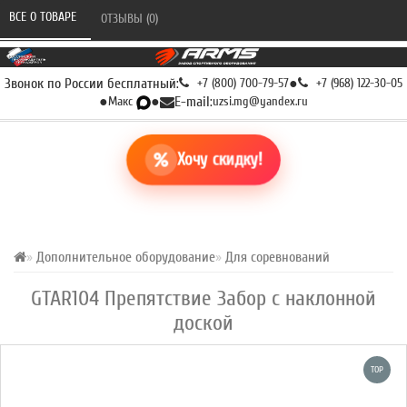
ВСЕ О ТОВАРЕ 
ОТЗЫВЫ (0) 
Звонок по России бесплатный:
+7 (800) 700-79-57
●
+7 (968) 122-30-05
●
Макс
●
E-mail:
uzsi.mg@yandex.ru
Хочу скидку!
Дополнительное оборудование
Для соревнований
GTAR104 Препятствие Забор с наклонной
доской
TOP