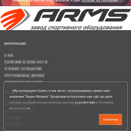
Нажимая на кнопку «Подписаться», я даю
согласие на получение
уведомлений рекламного характера.
ИНФОРМАЦИЯ
О НАС
ПОЛИТИКА БЕЗОПАСНОСТИ
УСЛОВИЯ СОГЛАШЕНИЯ
ПЕРСОНАЛЬНЫЕ ДАННЫЕ
РЕКЛАМНАЯ РАССЫЛКА
«Мы используем Cookies, в том числе с использованием сервиса web-
ЛИЧНЫЙ КАБИНЕТ
ДОПОЛНИТЕЛЬНО
аналитики "Яндекс.Метрика". Продолжая использовать наш сайт, вы даете
Согласие на обработку персональных данных
,
в соответствии с
Политикой
ЛИЧНЫЙ КАБИНЕТ
АКЦИИ
Безопасности
»
ИСТОРИЯ ЗАКАЗОВ
ЗАКЛАДКИ
Принимаю
РАССЫЛКА