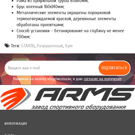
Рама из профильной трубы 80х80мм;
Брус клееный 160х140мм;
Металлические элементы окрашены порошковой
термоотверждаемой краской, деревянные элементы
обработаны пропитками;
Способ установки – бетонирование на глубину не менее
700мм;
Теги:
GTAR116
,
Разрушенный
,
бум
ПОДПИСАТЬСЯ
Нажимая на кнопку «Подписаться», я даю
согласие на получение
уведомлений рекламного характера.
ИНФОРМАЦИЯ