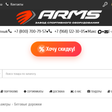
ка
Контакты
+7 (800) 700-79-57
+7 (968) 122-30-05
Макс
тный:
●
●
●
E-
Хочу скидку!
ПОРТФОЛИО
СЕРТИФИКАТЫ
ДОСТАВКА
О НАС
ТЕНДЕРЫ
Б
нажеры
Беговые дорожки