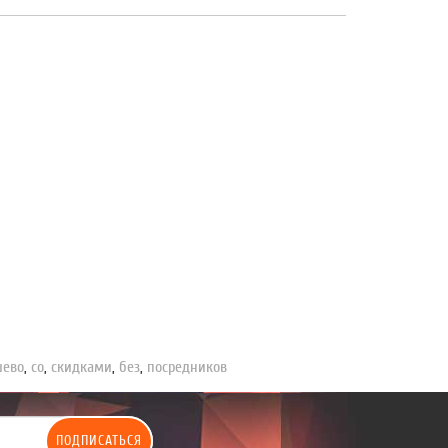
шево
,
со
,
скидками
,
без
,
посредников
ПОДПИСАТЬСЯ