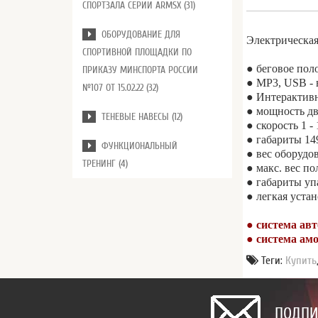
СПОРТЗАЛА СЕРИИ ARMSX (31)
ОБОРУДОВАНИЕ ДЛЯ
Электрическа
СПОРТИВНОЙ ПЛОЩАДКИ ПО
● беговое пол
ПРИКАЗУ МИНСПОРТА РОССИИ
● MP3, USB - 
№107 ОТ 15.02.22 (32)
● Интерактивн
● мощность дв
ТЕНЕВЫЕ НАВЕСЫ (12)
● скорость 1 -
● габариты 14
ФУНКЦИОНАЛЬНЫЙ
● вес оборудо
ТРЕНИНГ (4)
● макс. вес по
● габариты уп
● легкая уста
● система ав
● система амо
Теги:
Купить
ПОДПИ