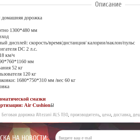
Описание
я домашняя дорожка
отно 1300*480 мм
вход
ый дисплей: скорость/время/дистанция/ калории/наклон/пульс
игателя DC 2 л.с.
 18 км/ч
90*760*1160 мм
вания 52 кг
льзователя 120 кг
аковки: 1680*750*310 мм /вес 60 кг
новка
томатической смазки
ртизации: Air Cushion
&l
,
Беговая дорожка Altezani ALS 1130
,
производитель
,
цена
,
доставка
,
де
СКА НА НОВОСТИ: