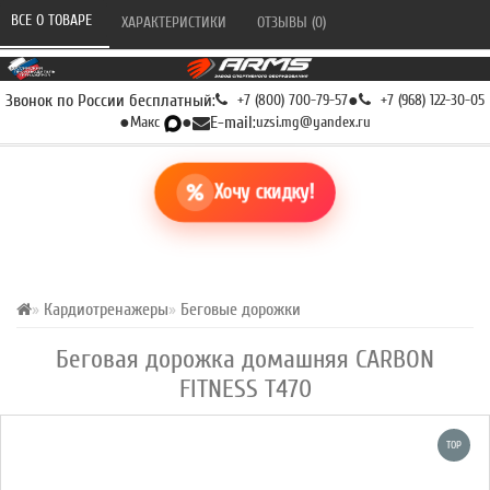
ВСЕ О ТОВАРЕ 
ХАРАКТЕРИСТИКИ 
ОТЗЫВЫ (0) 
Звонок по России бесплатный:
+7 (800) 700-79-57
●
+7 (968) 122-30-05
●
Макс
●
E-mail:
uzsi.mg@yandex.ru
Хочу скидку!
Кардиотренажеры
Беговые дорожки
Беговая дорожка домашняя CARBON
FITNESS T470
TOP