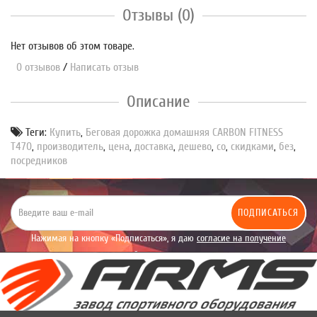
Отзывы (0)
Нет отзывов об этом товаре.
0 отзывов
/
Написать отзыв
Описание
Теги:
Купить
,
Беговая дорожка домашняя CARBON FITNESS
T470
,
производитель
,
цена
,
доставка
,
дешево
,
со
,
скидками
,
без
,
посредников
ПОДПИСАТЬСЯ
Нажимая на кнопку «Подписаться», я даю
согласие на получение
уведомлений рекламного характера.