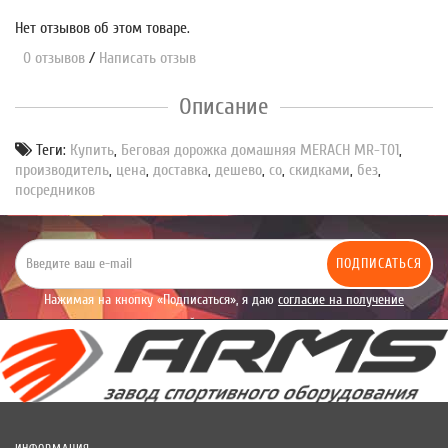
Нет отзывов об этом товаре.
0 отзывов
/
Написать отзыв
Описание
Теги:
Купить
,
Беговая дорожка домашняя MERACH MR-T01
,
производитель
,
цена
,
доставка
,
дешево
,
со
,
скидками
,
без
,
посредников
ПОДПИСАТЬСЯ
Нажимая на кнопку «Подписаться», я даю
согласие на получение
уведомлений рекламного характера.
ИНФОРМАЦИЯ