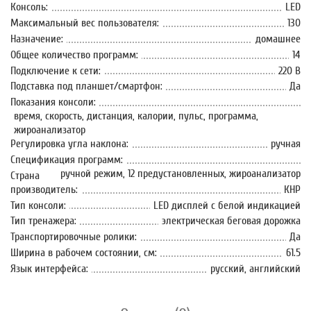
Консоль:
LED
Максимальный вес пользователя:
130
Назначение:
домашнее
Общее количество программ:
14
Подключение к сети:
220 В
Подставка под планшет/смартфон:
Да
Показания консоли:
время, скорость, дистанция, калории, пульс, программа,
жироанализатор
Регулировка угла наклона:
ручная
Спецификация программ:
ручной режим, 12 предустановленных, жироанализатор
Страна
производитель:
КНР
Тип консоли:
LED дисплей с белой индикацией
Тип тренажера:
электрическая беговая дорожка
Транспортировочные ролики:
Да
Ширина в рабочем состоянии, см:
61.5
Язык интерфейса:
русский, английский