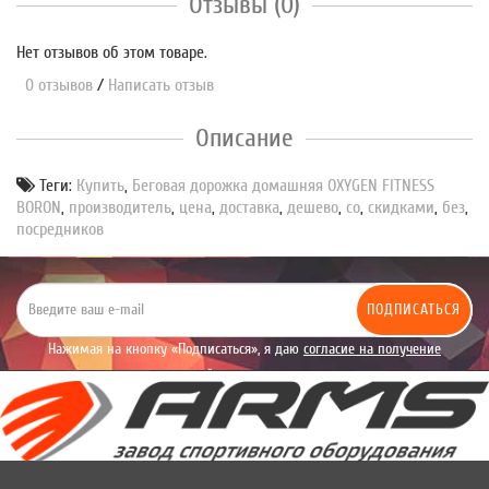
Отзывы (0)
Нет отзывов об этом товаре.
0 отзывов
/
Написать отзыв
Описание
Теги:
Купить
,
Беговая дорожка домашняя OXYGEN FITNESS
BORON
,
производитель
,
цена
,
доставка
,
дешево
,
со
,
скидками
,
без
,
посредников
ПОДПИСАТЬСЯ
Нажимая на кнопку «Подписаться», я даю
согласие на получение
уведомлений рекламного характера.