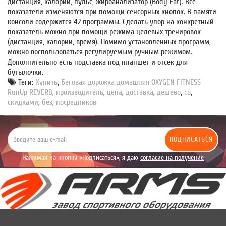
дистанция, калории, пульс, жироанализатор (Body Fat). Все
показатели изменяются при помощи сенсорных кнопок. В памяти
консоли содержится 42 программы. Сделать упор на конкретный
показатель можно при помощи режима целевых тренировок
(дистанция, калории, время). Помимо установленных программ,
можно воспользоваться регулируемым ручным режимом.
Дополнительно есть подставка под планшет и отсек для
бутылочки.
Теги:
Купить
,
Беговая дорожка домашняя OXYGEN FITNESS
RunUp REVERB
,
производитель
,
цена
,
доставка
,
дешево
,
со
,
скидками
,
без
,
посредников
ПОДПИСАТЬСЯ
Нажимая на кнопку «Подписаться», я даю
согласие на получение
уведомлений рекламного характера.