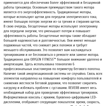
применяется для обеспечения более эффективной и бесшумной
работы тренажера. Основным преимуществом такого мотора
является его энергоэффективность. Традиционные моторы,
которые используют щетки для передачи электрического тока,
имеют большую потерю энергии из-за трения и стирания щеток.
В свою очередь, бесщеточные моторы используют электронику
для передачи энергии, что уменьшает потери и повышает
эффективность работы. Бесщеточные моторы также обладают
большей надежностью и долговечностью. Они имеют меньше
подвижных частей, что снижает риск поломок и требует
меньшего обслуживания. Это позволяет вам наслаждаться
тренировками и не беспокоиться о ремонте или замене мотора.
Традиционно для OXYGEN FITNESS™ большое внимание уделено и
амортизации. Здесь использована технология 6
профессиональных эластомеров по периметру бегового полотна.
Наличие такой амортизационной системы не случайно. Связь всех
элементов направлена на повышение комфорта пользователей и
снижения жесткости беговой дорожки, что позволит сократить
нагрузку и избежать проблем с суставами. REVERB имеет весь
необходимый набор для проведения эффективных тренировок.
Информативная консоль с яркими, буквенно-цифровыми LED-
дисплеями, отображает следующие показатели: время, скорость,