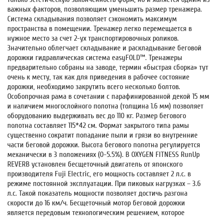
важных факторов, позволяющим уменьшить размер тренажера.
Система складывания позволяет сэкономить максимум
пространства в помещении. Тренажер легко перемещается в
нужное место за счет 2-ух транспортировочных роликов.
Значительно облегчает складывание и раскладывание беговой
дорожки гидравлическая система easyFOLD™. Тренажеры
предварительно собраны на заводе, термин «быстрая сборка» тут
очень к месту, так как для приведения в рабочее состояние
дорожки, необходимо закрутить всего несколько болтов.
Особопрочная рама в сочетании с парафинированной декой 15 мм
и наличием многослойного полотна (толщина 1.6 мм) позволяет
оборудованию выдерживать вес до 110 кг. Размер бегового
полотна составляет 115*42 см. Формат закрытого типа рамы
существенно сократит попадание пыли и грязи во внутренние
части беговой дорожки. Высота бегового полотна регулируется
механически в 3 положениях (0-5.5%). В OXYGEN FITNESS RunUp
REVERB установлен бесщеточный двигатель от японского
производителя Fuji Electric, его мощность составляет 2 л.с. в
режиме постоянной эксплуатации. При пиковых нагрузках – 3.6
л.с. Такой показатель мощности позволяет достичь разгона
скорости до 16 км/ч. Бесщеточный мотор беговой дорожки
является передовым технологическим решением, которое