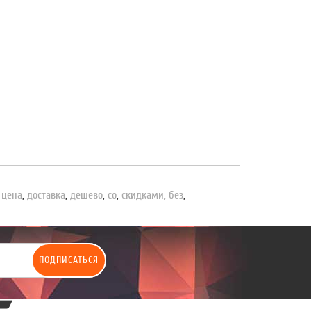
,
цена
,
доставка
,
дешево
,
со
,
скидками
,
без
,
ПОДПИСАТЬСЯ