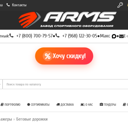
ка
Контакты
+7 (800) 700-79-57
+7 (968) 122-30-05
Макс
тный:
●
●
●
E-
Хочу скидку!
ПОРТФОЛИО
СЕРТИФИКАТЫ
ДОСТАВКА
О НАС
ТЕНДЕРЫ
Б
нажеры
Беговые дорожки