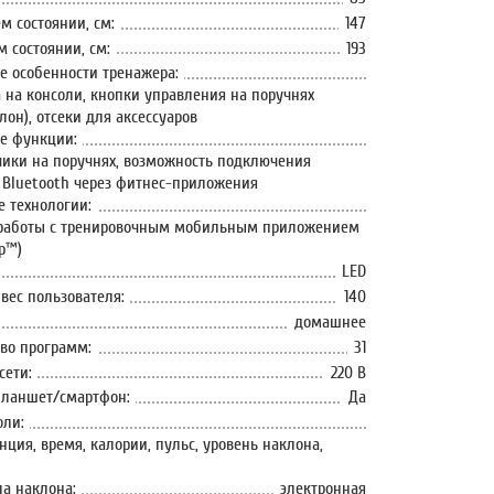
м состоянии, см:
147
 состоянии, см:
193
 особенности тренажера:
 на консоли, кнопки управления на поручнях
клон), отсеки для аксессуаров
е функции:
чики на поручнях, возможность подключения
 Bluetooth через фитнес-приложения
 технологии:
 работы с тренировочным мобильным приложением
p™)
LED
ес пользователя:
140
домашнее
во программ:
31
сети:
220 В
планшет/смартфон:
Да
оли:
анция, время, калории, пульс, уровень наклона,
ла наклона:
электронная