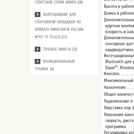
СПОРТЗАЛА СЕРИИ ARMSX (28)
Высота в рабоче
Длина в рабочем
ОБОРУДОВАНИЕ ДЛЯ
Дополнительные
СПОРТИВНОЙ ПЛОЩАДКИ ПО
круглая кнопка
ПРИКАЗУ МИНСПОРТА РОССИИ
(скорость и на
№107 ОТ 15.02.22 (33)
Дополнительны
сенсорные дат
ТЕНЕВЫЕ НАВЕСЫ (12)
кардиодатчика
Интеграционные
Bluetooth для
ФУНКЦИОНАЛЬНЫЙ
(Spax™, Kinoma
ТРЕНИНГ (4)
Консоль:
Максимальный в
Назначение:
Общее количест
Подключение к 
Подставка под 
Показания конс
скорость, дист
программа
Регулировка уг