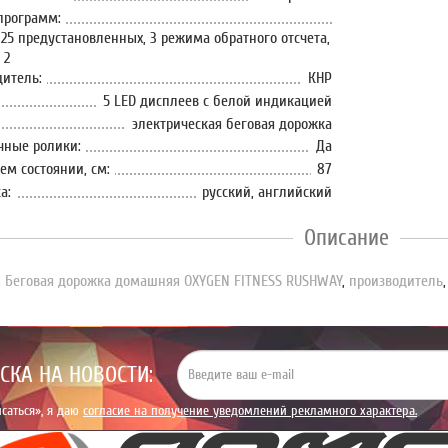
программ:
25 предустановленных, 3 режима обратного отсчета,
 2
дитель:
КНР
5 LED дисплеев с белой индикацией
электрическая беговая дорожка
чные ролики:
Да
ем состоянии, см:
87
а:
русский, английский
Описание
,
Беговая дорожка домашняя OXYGEN FITNESS RUSHWAY
,
производитель
СКА НА НОВОСТИ:
саться», я даю
согласие на получение уведомлений рекламного характера.