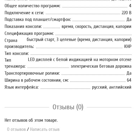
Общее количество программ:
4
Подключение к сети:
220 В
Подставка под планшет/смартфон:
Да
Показания консоли:
время, скорость, дистанция, калории
Спецификация программ:
быстрый старт, 3 целевые (время, дистанция, калории)
Страна
производитель:
КНР
Тип консоли:
LED дисплей с белой индикацией на моторном отсеке
Тип
тренажера:
электрическая беговая дорожка
Транспортировочные ролики:
Да
Ширина в рабочем состоянии, см:
64
Язык интерфейса:
русский, английский
Отзывы (0)
Нет отзывов об этом товаре.
0 отзывов
/
Написать отзыв