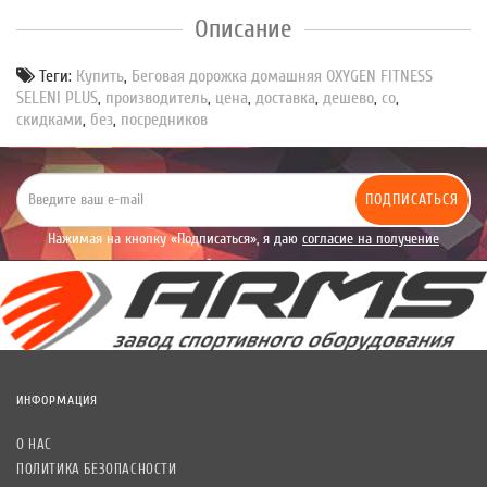
Описание
Теги:
Купить
,
Беговая дорожка домашняя OXYGEN FITNESS
SELENI PLUS
,
производитель
,
цена
,
доставка
,
дешево
,
со
,
скидками
,
без
,
посредников
ПОДПИСАТЬСЯ
Нажимая на кнопку «Подписаться», я даю
согласие на получение
уведомлений рекламного характера.
ИНФОРМАЦИЯ
О НАС
ПОЛИТИКА БЕЗОПАСНОСТИ